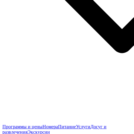
Программы и цены
Номера
Питание
Услуги
Досуг и
развлечения
Экскурсии