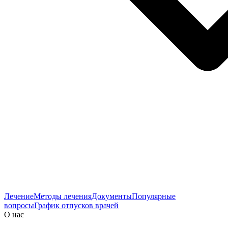
Лечение
Методы лечения
Документы
Популярные
вопросы
График отпусков врачей
О нас