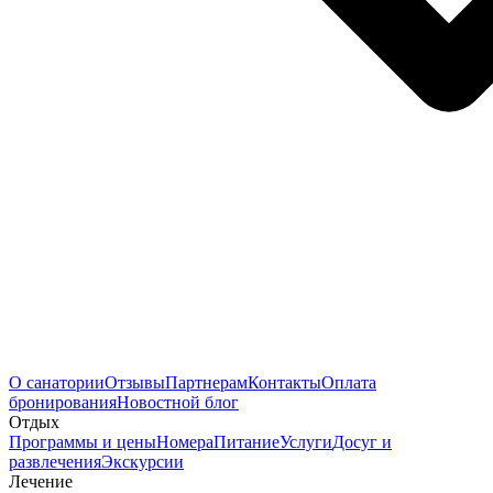
О санатории
Отзывы
Партнерам
Контакты
Оплата
бронирования
Новостной блог
Отдых
Программы и цены
Номера
Питание
Услуги
Досуг и
развлечения
Экскурсии
Лечение